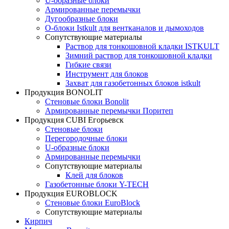
U-образные блоки
Армированные перемычки
Дугообразные блоки
О-блоки Istkult для вентканалов и дымоходов
Сопутствующие материалы
Раствор для тонкошовной кладки ISTKULT
Зимний раствор для тонкошовной кладки
Гибкие связи
Инструмент для блоков
Захват для газобетонных блоков istkult
Продукция BONOLIT
Стеновые блоки Bonolit
Армированные перемычки Поритеп
Продукция CUBI Егорьевск
Стеновые блоки
Перегородочные блоки
U-образные блоки
Армированные перемычки
Сопутствующие материалы
Клей для блоков
Газобетонные блоки Y-TECH
Продукция EUROBLOCK
Стеновые блоки EuroBlock
Сопутствующие материалы
Кирпич