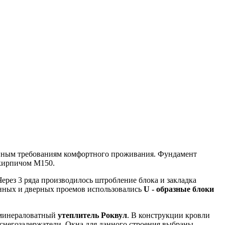
менным требованиям комфортного проживания. Фундамент
 кирпичом М150.
 Через 3 ряда производилось штробление блока и закладка
онных и дверных проемов использовались
U - образные блоки
 минераловатный
утеплитель Роквул
. В конструкции кровли
негозадержатели. Окна для данного строения выбраны