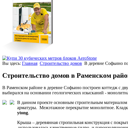
Вы здесь:
Главная
Строительство домов
В деревне Софьино по
Строительство домов в Раменском рай
В Раменском районе в деревне Софьино построен коттедж с д
выбирался на основании геологических изысканий - монолитна
В данном проекте основным строительным материалом 
арматуры. Межэтажное перекрытие монолитное. Кладка
ytong
.
Крыша – деревянная стропильная конструкция с покры
использовалась качественные гидро- и пароизоляцион