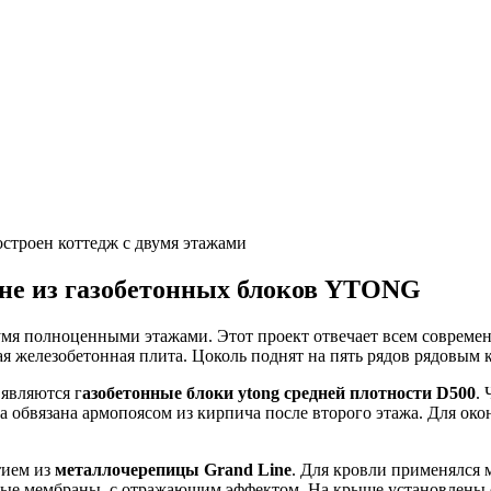
строен коттедж с двумя этажами
оне из газобетонных блоков YTONG
вумя полноценными этажами. Этот проект отвечает всем совре
я железобетонная плита. Цоколь поднят на пять рядов рядовым
являются г
азобетонные блоки ytong средней плотности D500
.
 обвязана армопоясом из кирпича после второго этажа. Для ок
тием из
металлочерепицы Grand Line
. Для кровли применялся
ные мембраны с отражающим эффектом. На крыше установлены с